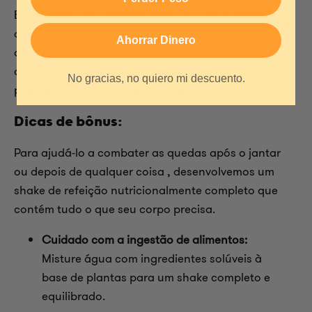
Esses sinais são ativados pelo seu corpo durante a
digestão. Portanto, se você não quer um coma
Ahorrar Dinero
alimentar, precisa comer os alimentos certos nas
quantidades certas, dormir o suficiente e
No gracias, no quiero mi descuento.
permanecer ativo depois de comer.
Dicas de bônus:
Para ajudá-lo a combater
as quedas após o jantar
ou depois de qualquer coisa
, desenvolvemos um
shake de refeição nutricionalmente completo que
contém tudo o que seu corpo precisa.
Cuidado com a ingestão de alimentos:
Misture água com ingredientes solúveis à
base de plantas para um shake completo e
equilibrado.