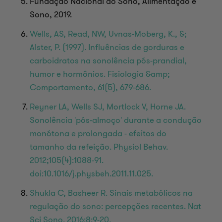
Fundação Nacional do Sono, Alimentação e
Sono, 2019.
Wells, AS, Read, NW, Uvnas-Moberg, K., &;
Alster, P. (1997). Influências de gorduras e
carboidratos na sonolência pós-prandial,
humor e hormônios. Fisiologia &amp;
Comportamento, 61(5), 679-686.
Reyner LA, Wells SJ, Mortlock V, Horne JA.
Sonolência 'pós-almoço' durante a condução
monótona e prolongada - efeitos do
tamanho da refeição. Physiol Behav.
2012;105(4):1088-91.
doi:10.1016/j.physbeh.2011.11.025.
Shukla C, Basheer R. Sinais metabólicos na
regulação do sono: percepções recentes. Nat
Sci Sono. 2016;8:9-20.