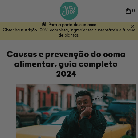
Para a porta de sua casa
Obtenha nutrição 100% completa, ingredientes sustentáveis ​​e à base
0
de plantas.
Para a porta de sua casa
Obtenha nutrição 100% completa, ingredientes sustentáveis ​​e à base
de plantas.
Causas e prevenção do coma
alimentar, guia completo
2024